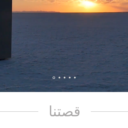
قصتنا