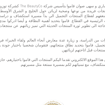
دينا الأنصاري و سهى صوان قاموا بتأسيس شركة The BeautyCo كشركة تو
تجات فريدة من نوعها وصحية لزبائن حول الخليج و الشرق الأوسط،
غفهم لقطاع المنتجات التجميل الى بدأ مسيرة استكشاف و دراسة
 الرئيسية في القطاع. قاموا بتحديد أهمية النظافة و أيضا ادركوا مدى
حاجة الى تطوير ثورة المنتجات الحديثة التي تميز زبائنهم عن منتجعات
ت من الدراسة، و زيارة عدة معارض أنحاء العالم ولقاء الخبراء في
جميل، قاموا بتحديد نطاق منتجاتهم، فتقومان شخصيا باختبار جودة و
منتجات قبل اتاحتهم لزبائنهن.
هذا الموقع الالكتروني تقدما اليكم المنتجات التي قاموا باختيارهم، حان
تكشاف، مع تمنياتهم لكم بمسيرة ممتعة مثل مسيرتهم.