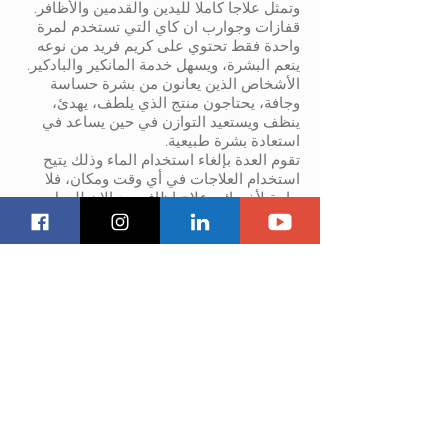
وتمثل علاجا كاملا لليدين والقدمين والأظافر.
قفازات وجوارب ان كاي التي تستخدم لمرة
واحدة فقط تحتوي على كريم فريد من نوعه
ينعم البشرة، ويسهل خدمة المانكير والبادكير.
الأشخاص الذين يعانون من بشرة حساسة
وجافة، يحتاجون منتج الذي يلطف، يهدئ،
ينظف ويستعيد التوازن في حين يساعد في
استعادة بشرة طبيعية.
تقوم العدة بإلغاء استخدام الماء وذلك يتيح
استخدام العلاجات في أي وقت ومكان، فلا
حاجة لأخصائي علاج اظافر بعد الان للعمل
فقط في اقسام العناية باليدين والقدمين في
المنتجع الصحي، لذلك هم أكثر مرونة في
المكان والوقت. اختيار عدة ان كاي يجنب
خطورة التلوث الاشعاعي الناتج بواسطة
البكتريا والفطريات مع رعاية الزبون ومهنة
الاظافر.
المستحلبات خالية من البرايين (مادة حافظة)
والبيتروكيماويات، والمواد الناتجة لالتهابات
الجلد والحساسية.
منتجاتنا تتبع رقابة صارمة على الجودة وتقدم
فوائد هامة لكلاهما السبا والزبون.
كل علبة ومحتوياتها متوفرة لاستخدام واحد
لكل خدمة.